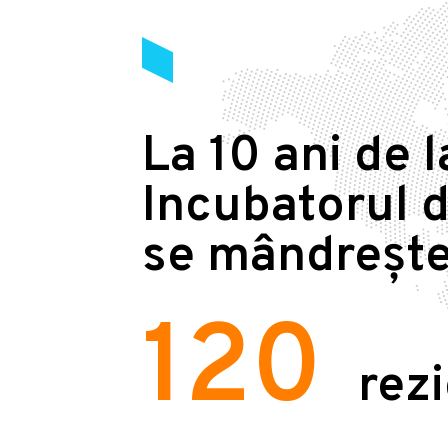
La 10 ani de l
Incubatorul d
se mândrește
120
rez