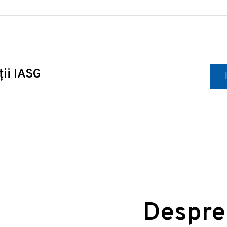
ții IASG
Despre