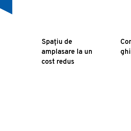
Spațiu de
Con
amplasare la un
ghi
cost redus