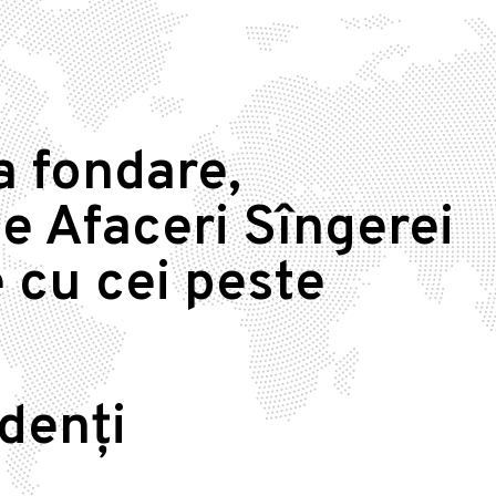
a fondare,
e Afaceri Sîngerei
 cu cei peste
idenți