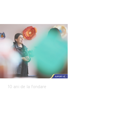
10 ani de la fondare
www.primariasinge