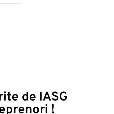
erite de IASG
reprenori !