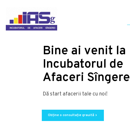
Bine ai venit la
Incubatorul de
Afaceri Sîngere
Dă start afacerii tale cu noi!
Obține o consultație grauită
chevron_right