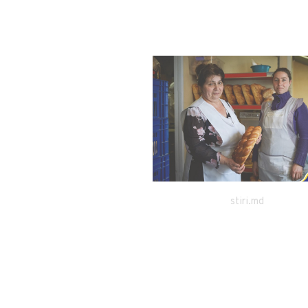
stiri.md
madein.md