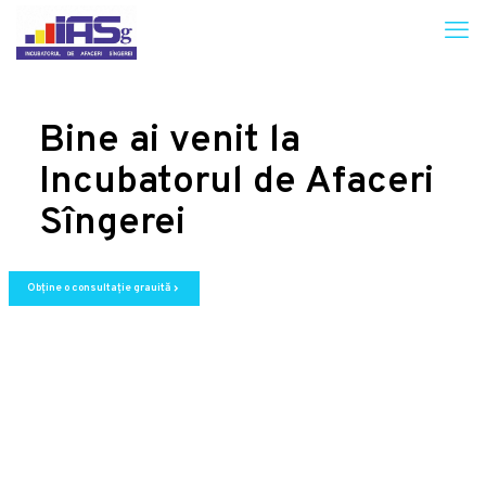
Bine ai venit la
Incubatorul de Afaceri
Sîngerei
Obține o consultație grauită
chevron_right