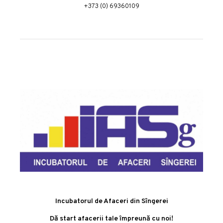
+373 (0) 69360109
Incubatorul de Afaceri din Sîngerei
Dă start afacerii tale împreună cu noi!