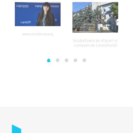
www.moldova.org
Incubatoare de afaceri și
companii de consultanță