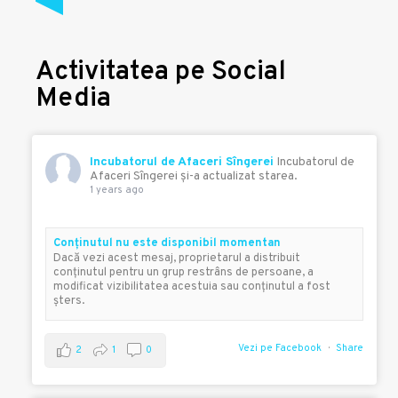
Activitatea pe Social
Media
Incubatorul de Afaceri Sîngerei
Incubatorul de
Afaceri Sîngerei şi-a actualizat starea.
1 years ago
Conţinutul nu este disponibil momentan
Dacă vezi acest mesaj, proprietarul a distribuit
conţinutul pentru un grup restrâns de persoane, a
modificat vizibilitatea acestuia sau conţinutul a fost
şters.
Vezi pe Facebook
Share
2
1
0