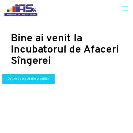
Bine ai venit la
Incubatorul de Afaceri
Sîngerei
Obține o consultație grauită
chevron_right