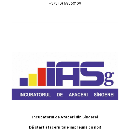
+373 (0) 69360109
Incubatorul de Afaceri din Sîngerei
Dă start afacerii tale împreună cu noi!