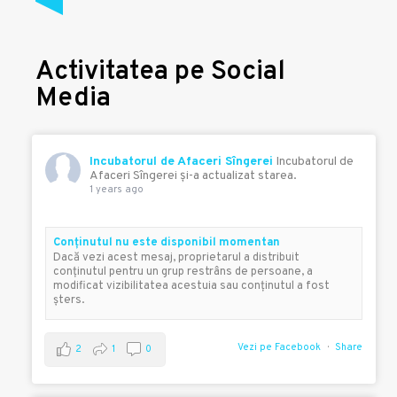
Activitatea pe Social
Media
Incubatorul de Afaceri Sîngerei
Incubatorul de
Afaceri Sîngerei şi-a actualizat starea.
1 years ago
Conţinutul nu este disponibil momentan
Dacă vezi acest mesaj, proprietarul a distribuit
conţinutul pentru un grup restrâns de persoane, a
modificat vizibilitatea acestuia sau conţinutul a fost
şters.
Vezi pe Facebook
Share
2
1
0