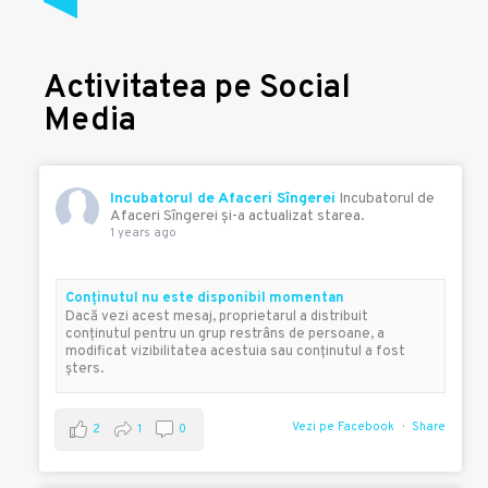
Activitatea pe Social
Media
Incubatorul de Afaceri Sîngerei
Incubatorul de
Afaceri Sîngerei şi-a actualizat starea.
1 years ago
Conţinutul nu este disponibil momentan
Dacă vezi acest mesaj, proprietarul a distribuit
conţinutul pentru un grup restrâns de persoane, a
modificat vizibilitatea acestuia sau conţinutul a fost
şters.
Vezi pe Facebook
Share
2
1
0