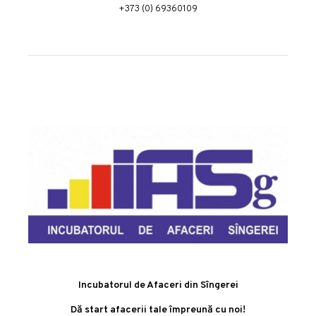
+373 (0) 69360109
Incubatorul de Afaceri din Sîngerei
Dă start afacerii tale împreună cu noi!