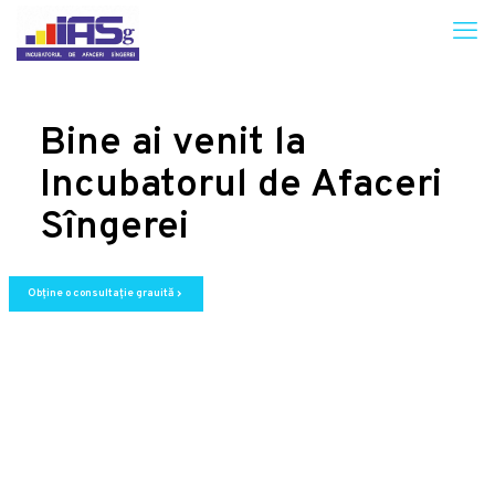
Bine ai venit la
Incubatorul de Afaceri
Sîngerei
Obține o consultație grauită
chevron_right