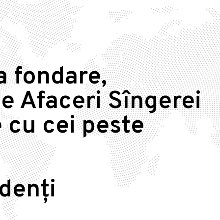
a fondare,
e Afaceri Sîngerei
 cu cei peste
idenți