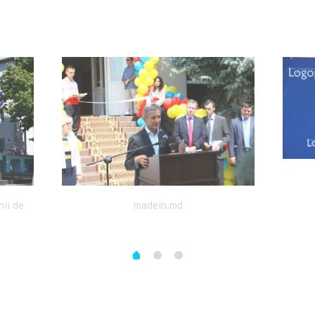
nii de
madein.md