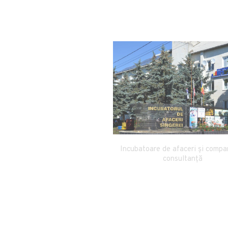
singerei.md
Incubatoare de afaceri și compa
consultanță