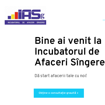
Bine ai venit la
Incubatorul de
Afaceri Sîngere
Dă start afacerii tale cu noi!
Obține o consultație grauită
chevron_right