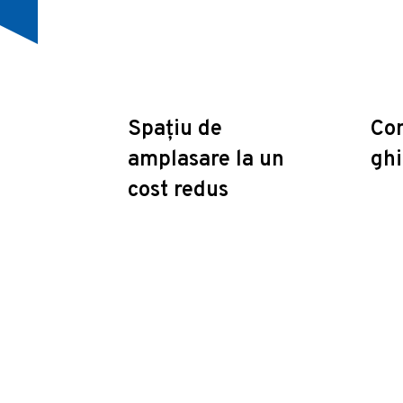
Spațiu de
Con
amplasare la un
ghi
cost redus