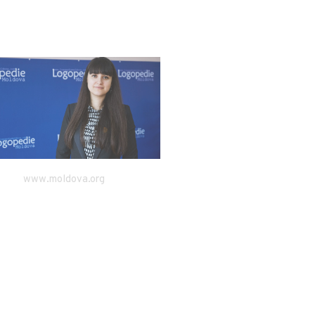
www.moldova.org
stiri.md