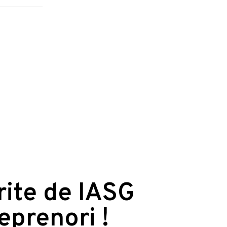
erite de IASG
reprenori !