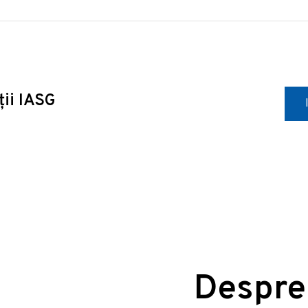
ții IASG
Despre