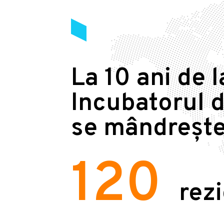
La 10 ani de l
Incubatorul d
se mândrește
120
rez