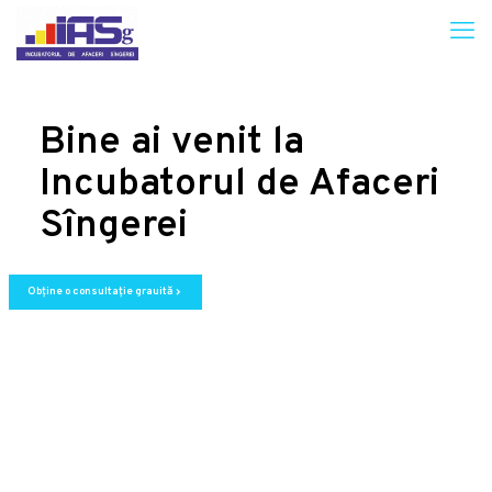
Bine ai venit la
Incubatorul de Afaceri
Sîngerei
Obține o consultație grauită
chevron_right