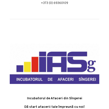
+373 (0) 69360109
Incubatorul de Afaceri din Sîngerei
Dă start afacerii tale împreună cu noi!