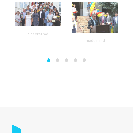
singerei.md
madein.md