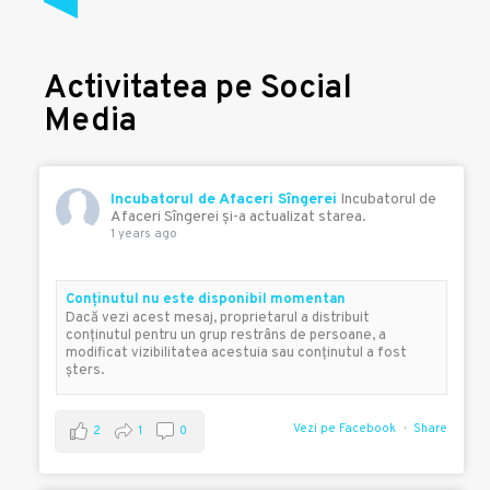
Activitatea pe Social
Media
Incubatorul de Afaceri Sîngerei
Incubatorul de
Afaceri Sîngerei şi-a actualizat starea.
1 years ago
Conţinutul nu este disponibil momentan
Dacă vezi acest mesaj, proprietarul a distribuit
conţinutul pentru un grup restrâns de persoane, a
modificat vizibilitatea acestuia sau conţinutul a fost
şters.
Vezi pe Facebook
Share
2
1
0