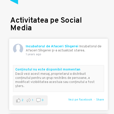
Activitatea pe Social
Media
Incubatorul de Afaceri Sîngerei
Incubatorul de
Afaceri Sîngerei şi-a actualizat starea.
1 years ago
Conţinutul nu este disponibil momentan
Dacă vezi acest mesaj, proprietarul a distribuit
conţinutul pentru un grup restrâns de persoane, a
modificat vizibilitatea acestuia sau conţinutul a fost
şters.
Vezi pe Facebook
Share
2
1
0