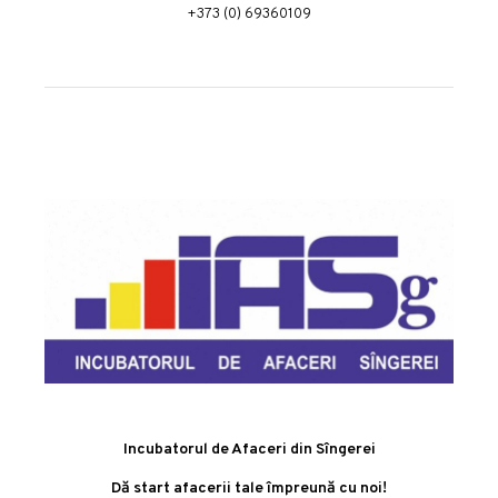
+373 (0) 69360109
Incubatorul de Afaceri din Sîngerei
Dă start afacerii tale împreună cu noi!