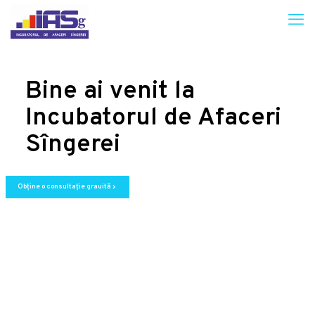
Bine ai venit la
Incubatorul de Afaceri
Sîngerei
Obține o consultație grauită
chevron_right