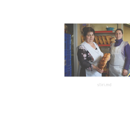
stiri.md
madein.md