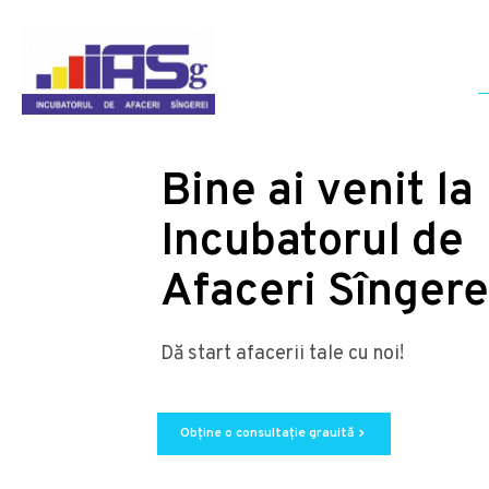
Bine ai venit la
Incubatorul de
Afaceri Sîngere
Dă start afacerii tale cu noi!
Obține o consultație grauită
chevron_right