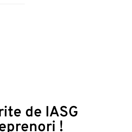
erite de IASG
reprenori !