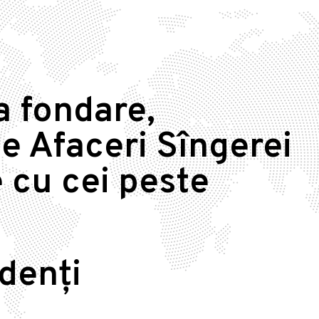
a fondare,
e Afaceri Sîngerei
 cu cei peste
idenți