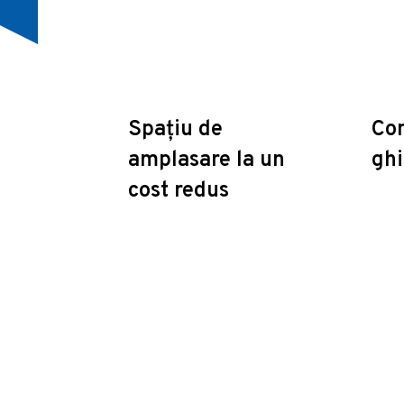
Spațiu de
Con
amplasare la un
ghi
cost redus