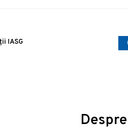
ții IASG
Despre