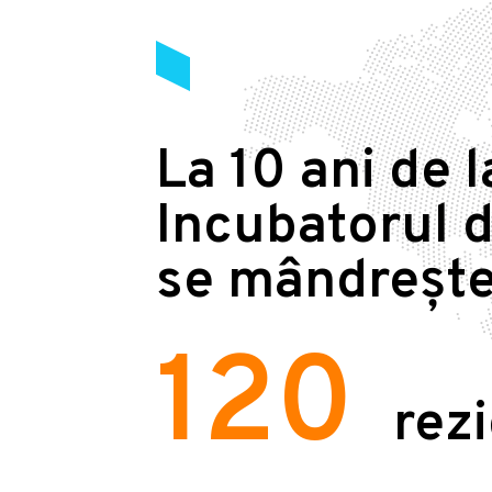
La 10 ani de l
Incubatorul d
se mândrește
120
rez