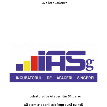
+373 (0) 69360109
Incubatorul de Afaceri din Sîngerei
Dă start afacerii tale împreună cu noi!