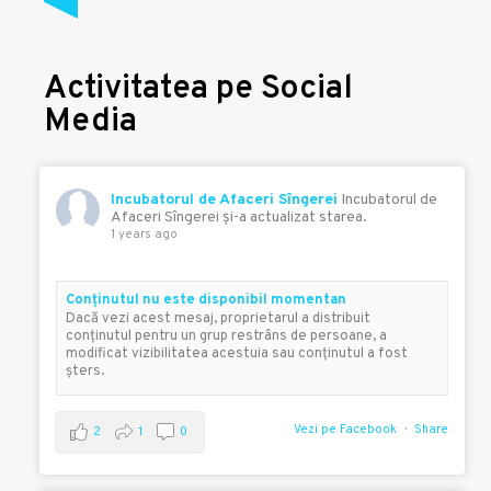
Activitatea pe Social
Media
Incubatorul de Afaceri Sîngerei
Incubatorul de
Afaceri Sîngerei şi-a actualizat starea.
1 years ago
Conţinutul nu este disponibil momentan
Dacă vezi acest mesaj, proprietarul a distribuit
conţinutul pentru un grup restrâns de persoane, a
modificat vizibilitatea acestuia sau conţinutul a fost
şters.
Vezi pe Facebook
Share
2
1
0