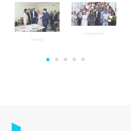
singerei.md
tv8.md