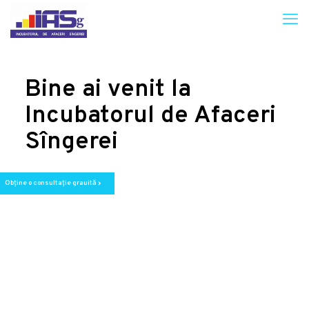
Bine ai venit la
Incubatorul de Afaceri
Sîngerei
Obține o consultație grauită
chevron_right