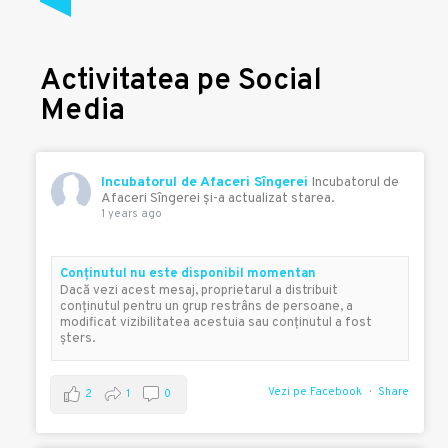
Activitatea pe Social
Media
Incubatorul de Afaceri Sîngerei
Incubatorul de
Afaceri Sîngerei şi-a actualizat starea.
1 years ago
Conţinutul nu este disponibil momentan
Dacă vezi acest mesaj, proprietarul a distribuit
conţinutul pentru un grup restrâns de persoane, a
modificat vizibilitatea acestuia sau conţinutul a fost
şters.
Vezi pe Facebook
Share
2
1
0