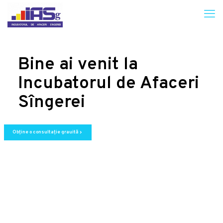
Bine ai venit la
Incubatorul de Afaceri
Sîngerei
Obține o consultație grauită
chevron_right