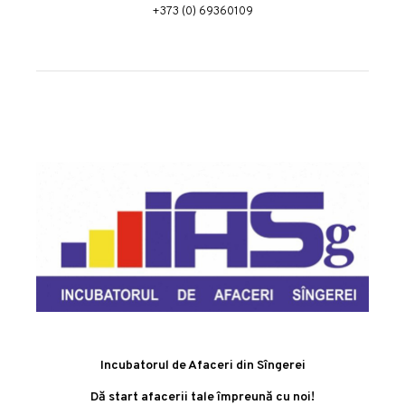
+373 (0) 69360109
Incubatorul de Afaceri din Sîngerei
Dă start afacerii tale împreună cu noi!