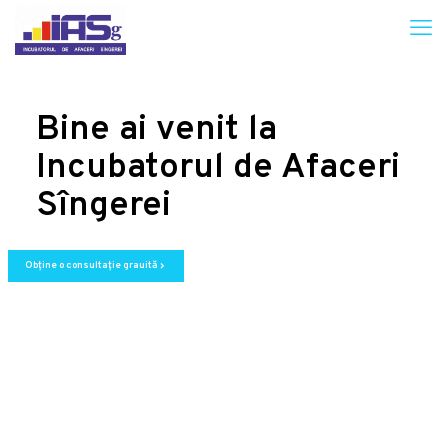
Bine ai venit la
Incubatorul de Afaceri
Sîngerei
Obține o consultație grauită
chevron_right