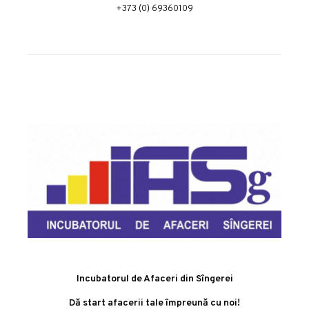
+373 (0) 69360109
Incubatorul de Afaceri din Sîngerei
Dă start afacerii tale împreună cu noi!