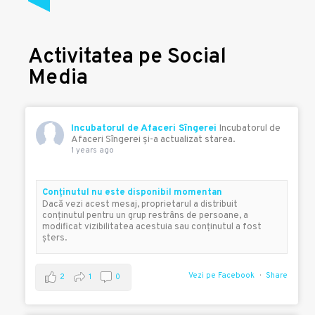
Activitatea pe Social
Media
Incubatorul de Afaceri Sîngerei
Incubatorul de
Afaceri Sîngerei şi-a actualizat starea.
1 years ago
Conţinutul nu este disponibil momentan
Dacă vezi acest mesaj, proprietarul a distribuit
conţinutul pentru un grup restrâns de persoane, a
modificat vizibilitatea acestuia sau conţinutul a fost
şters.
Vezi pe Facebook
Share
2
1
0