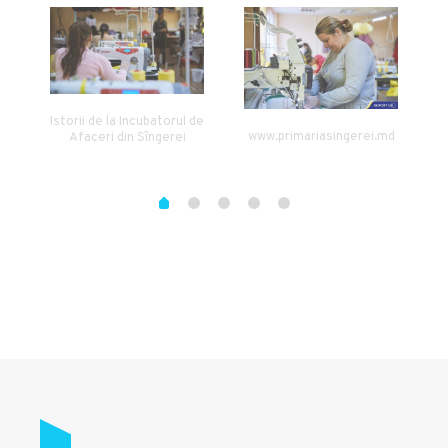
Istorii de la Incubatorul de
www.primariasingerei.md
Afaceri din Sîngerei