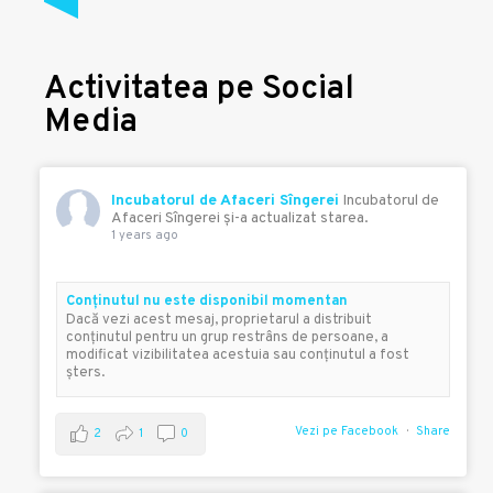
Activitatea pe Social
Media
Incubatorul de Afaceri Sîngerei
Incubatorul de
Afaceri Sîngerei şi-a actualizat starea.
1 years ago
Conţinutul nu este disponibil momentan
Dacă vezi acest mesaj, proprietarul a distribuit
conţinutul pentru un grup restrâns de persoane, a
modificat vizibilitatea acestuia sau conţinutul a fost
şters.
Vezi pe Facebook
Share
2
1
0