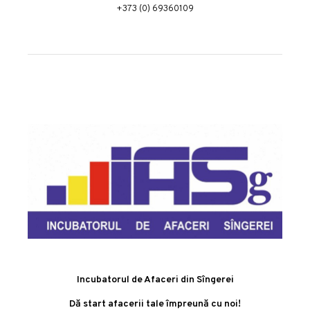
+373 (0) 69360109
Incubatorul de Afaceri din Sîngerei
Dă start afacerii tale împreună cu noi!