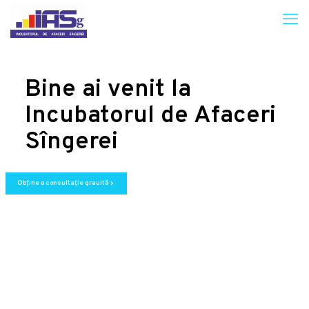
Bine ai venit la
Incubatorul de Afaceri
Sîngerei
Obține o consultație grauită
chevron_right