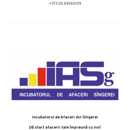
+373 (0) 69360109
Incubatorul de Afaceri din Sîngerei
Dă start afacerii tale împreună cu noi!