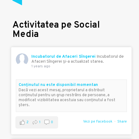
Activitatea pe Social
Media
Incubatorul de Afaceri Sîngerei
Incubatorul de
Afaceri Sîngerei şi-a actualizat starea.
1 years ago
Conţinutul nu este disponibil momentan
Dacă vezi acest mesaj, proprietarul a distribuit
conţinutul pentru un grup restrâns de persoane, a
modificat vizibilitatea acestuia sau conţinutul a fost
şters.
Vezi pe Facebook
Share
2
1
0