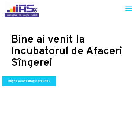
Bine ai venit la
Incubatorul de Afaceri
Sîngerei
Obține o consultație grauită
chevron_right