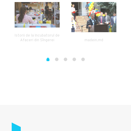
Istorii de la Incubatorul de
Afaceri din Sîngerei
madein.md