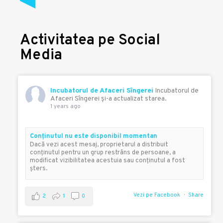
Activitatea pe Social
Media
Incubatorul de Afaceri Sîngerei
Incubatorul de
Afaceri Sîngerei şi-a actualizat starea.
1 years ago
Conţinutul nu este disponibil momentan
Dacă vezi acest mesaj, proprietarul a distribuit
conţinutul pentru un grup restrâns de persoane, a
modificat vizibilitatea acestuia sau conţinutul a fost
şters.
Vezi pe Facebook
Share
2
1
0