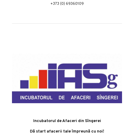
+373 (0) 69360109
Incubatorul de Afaceri din Sîngerei
Dă start afacerii tale împreună cu noi!