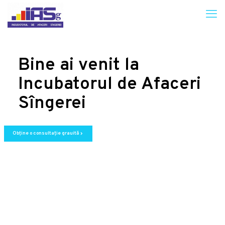
Bine ai venit la
Incubatorul de Afaceri
Sîngerei
Obține o consultație grauită
chevron_right