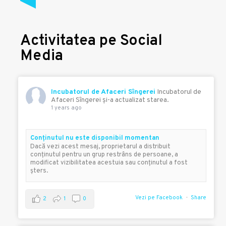
Activitatea pe Social
Media
Incubatorul de Afaceri Sîngerei
Incubatorul de
Afaceri Sîngerei şi-a actualizat starea.
1 years ago
Conţinutul nu este disponibil momentan
Dacă vezi acest mesaj, proprietarul a distribuit
conţinutul pentru un grup restrâns de persoane, a
modificat vizibilitatea acestuia sau conţinutul a fost
şters.
Vezi pe Facebook
Share
2
1
0