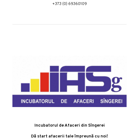
+373 (0) 69360109
Incubatorul de Afaceri din Sîngerei
Dă start afacerii tale împreună cu noi!