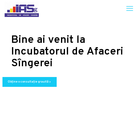
Bine ai venit la
Incubatorul de Afaceri
Sîngerei
Obține o consultație grauită
chevron_right