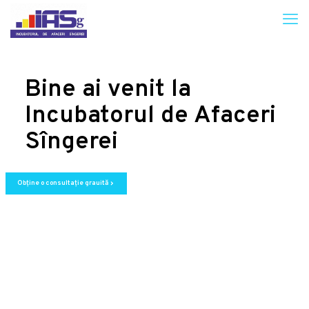
Bine ai venit la
Incubatorul de Afaceri
Sîngerei
Obține o consultație grauită
chevron_right