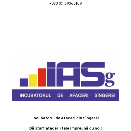
+373 (0) 69360109
Incubatorul de Afaceri din Sîngerei
Dă start afacerii tale împreună cu noi!