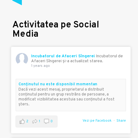
Activitatea pe Social
Media
Incubatorul de Afaceri Sîngerei
Incubatorul de
Afaceri Sîngerei şi-a actualizat starea.
1 years ago
Conţinutul nu este disponibil momentan
Dacă vezi acest mesaj, proprietarul a distribuit
conţinutul pentru un grup restrâns de persoane, a
modificat vizibilitatea acestuia sau conţinutul a fost
şters.
Vezi pe Facebook
Share
2
1
0