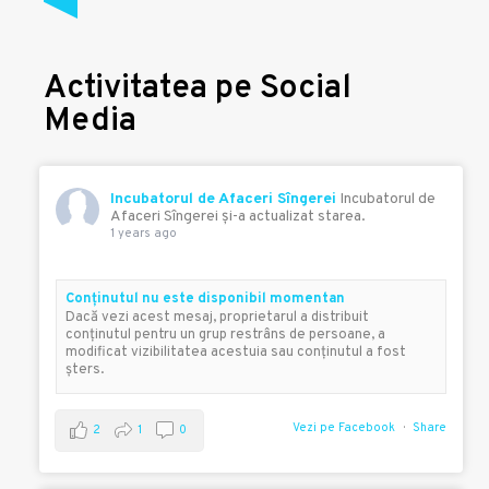
Activitatea pe Social
Media
Incubatorul de Afaceri Sîngerei
Incubatorul de
Afaceri Sîngerei şi-a actualizat starea.
1 years ago
Conţinutul nu este disponibil momentan
Dacă vezi acest mesaj, proprietarul a distribuit
conţinutul pentru un grup restrâns de persoane, a
modificat vizibilitatea acestuia sau conţinutul a fost
şters.
Vezi pe Facebook
Share
2
1
0