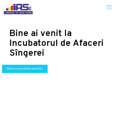
Bine ai venit la
Incubatorul de Afaceri
Sîngerei
Obține o consultație grauită
chevron_right