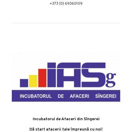
+373 (0) 69360109
Incubatorul de Afaceri din Sîngerei
Dă start afacerii tale împreună cu noi!