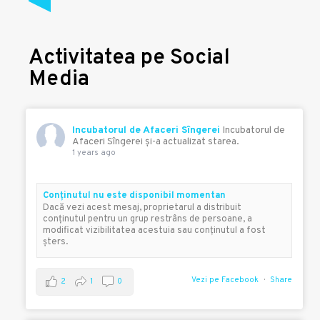
Activitatea pe Social
Media
Incubatorul de Afaceri Sîngerei
Incubatorul de
Afaceri Sîngerei şi-a actualizat starea.
1 years ago
Conţinutul nu este disponibil momentan
Dacă vezi acest mesaj, proprietarul a distribuit
conţinutul pentru un grup restrâns de persoane, a
modificat vizibilitatea acestuia sau conţinutul a fost
şters.
Vezi pe Facebook
Share
2
1
0