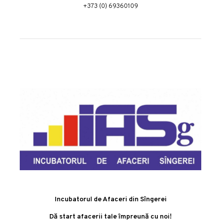
+373 (0) 69360109
Incubatorul de Afaceri din Sîngerei
Dă start afacerii tale împreună cu noi!