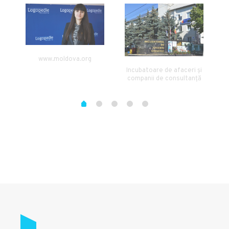
www.moldova.org
Incubatoare de afaceri și
companii de consultanță