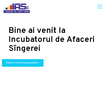
Bine ai venit la
Incubatorul de Afaceri
Sîngerei
Obține o consultație grauită
chevron_right