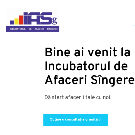
Bine ai venit la
Incubatorul de
Afaceri Sîngere
Dă start afacerii tale cu noi!
Obține o consultație grauită
chevron_right