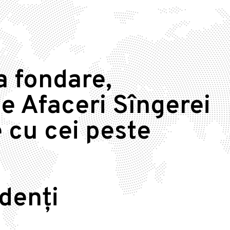
a fondare,
e Afaceri Sîngerei
 cu cei peste
idenți