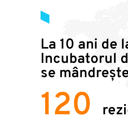
La 10 ani de l
Incubatorul d
se mândrește
120
rez