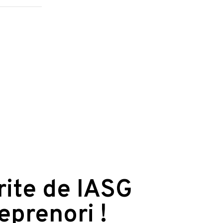
erite de IASG
reprenori !