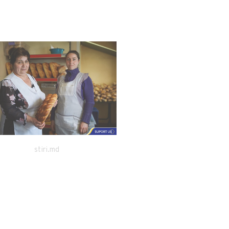
tv8.md
stiri.md