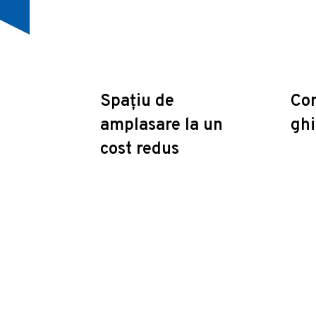
Spațiu de
Con
amplasare la un
ghi
cost redus