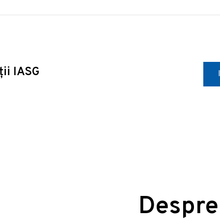
ții IASG
Despre