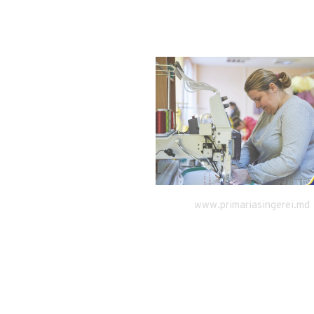
singerei.md
www.primariasingerei.md