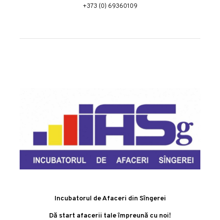
+373 (0) 69360109
Incubatorul de Afaceri din Sîngerei
Dă start afacerii tale împreună cu noi!