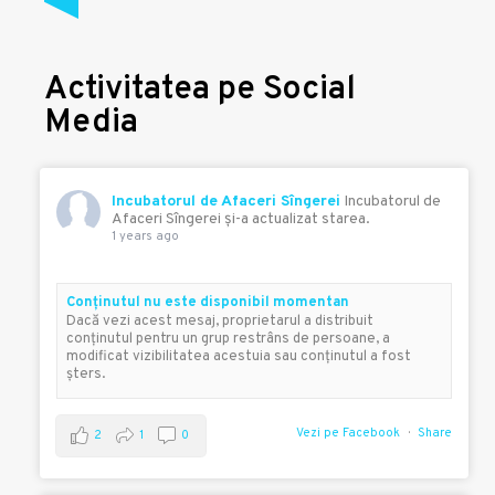
Activitatea pe Social
Media
Incubatorul de Afaceri Sîngerei
Incubatorul de
Afaceri Sîngerei şi-a actualizat starea.
1 years ago
Conţinutul nu este disponibil momentan
Dacă vezi acest mesaj, proprietarul a distribuit
conţinutul pentru un grup restrâns de persoane, a
modificat vizibilitatea acestuia sau conţinutul a fost
şters.
Vezi pe Facebook
Share
2
1
0