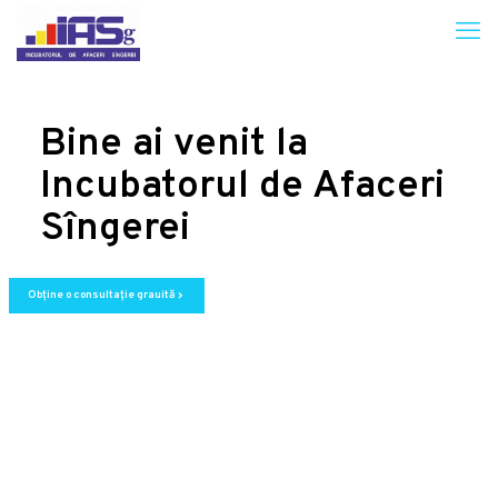
Bine ai venit la
Incubatorul de Afaceri
Sîngerei
Obține o consultație grauită
chevron_right