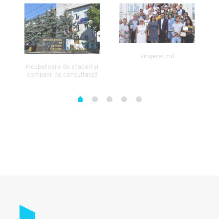
singerei.md
Incubatoare de afaceri și
companii de consultanță