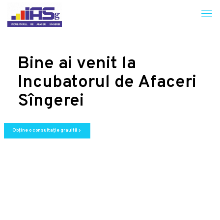
Bine ai venit la
Incubatorul de Afaceri
Sîngerei
Obține o consultație grauită
chevron_right