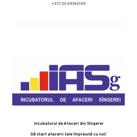
+373 (0) 69360109
Incubatorul de Afaceri din Sîngerei
Dă start afacerii tale împreună cu noi!