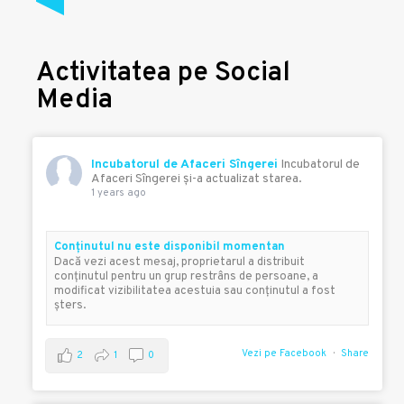
Activitatea pe Social
Media
Incubatorul de Afaceri Sîngerei
Incubatorul de
Afaceri Sîngerei şi-a actualizat starea.
1 years ago
Conţinutul nu este disponibil momentan
Dacă vezi acest mesaj, proprietarul a distribuit
conţinutul pentru un grup restrâns de persoane, a
modificat vizibilitatea acestuia sau conţinutul a fost
şters.
Vezi pe Facebook
Share
2
1
0