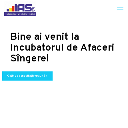
Bine ai venit la
Incubatorul de Afaceri
Sîngerei
Obține o consultație grauită
chevron_right