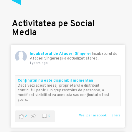
Activitatea pe Social
Media
Incubatorul de Afaceri Sîngerei
Incubatorul de
Afaceri Sîngerei şi-a actualizat starea.
1 years ago
Conţinutul nu este disponibil momentan
Dacă vezi acest mesaj, proprietarul a distribuit
conţinutul pentru un grup restrâns de persoane, a
modificat vizibilitatea acestuia sau conţinutul a fost
şters.
Vezi pe Facebook
Share
2
1
0