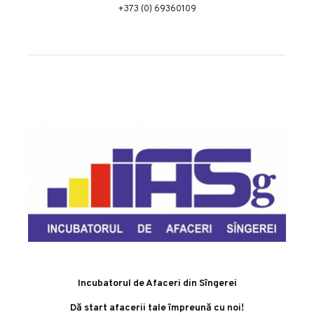
+373 (0) 69360109
Incubatorul de Afaceri din Sîngerei
Dă start afacerii tale împreună cu noi!