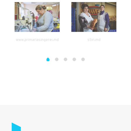
www.primariasingerei.md
stiri.md