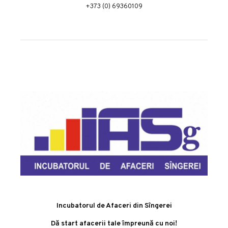
+373 (0) 69360109
Incubatorul de Afaceri din Sîngerei
Dă start afacerii tale împreună cu noi!