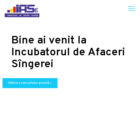
Bine ai venit la
Incubatorul de Afaceri
Sîngerei
Obține o consultație grauită
chevron_right