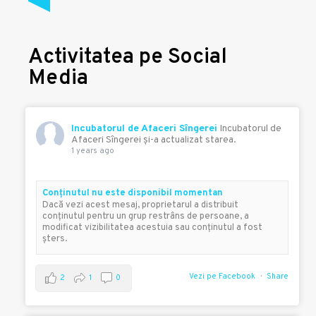
Activitatea pe Social
Media
Incubatorul de Afaceri Sîngerei
Incubatorul de
Afaceri Sîngerei şi-a actualizat starea.
1 years ago
Conţinutul nu este disponibil momentan
Dacă vezi acest mesaj, proprietarul a distribuit
conţinutul pentru un grup restrâns de persoane, a
modificat vizibilitatea acestuia sau conţinutul a fost
şters.
Vezi pe Facebook
Share
2
1
0