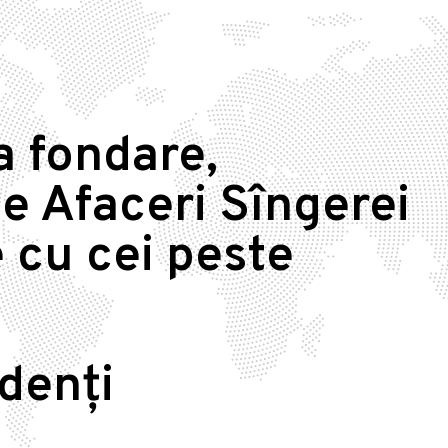
a fondare,
e Afaceri Sîngerei
 cu cei peste
idenți