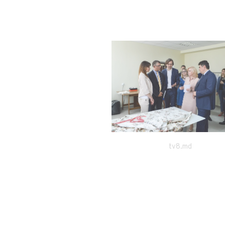
singerei.md
tv8.md