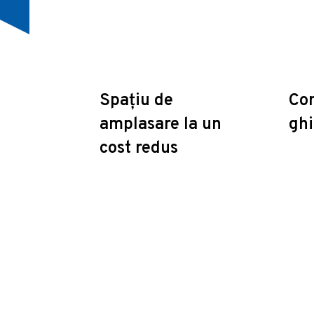
Spațiu de
Con
amplasare la un
ghi
cost redus