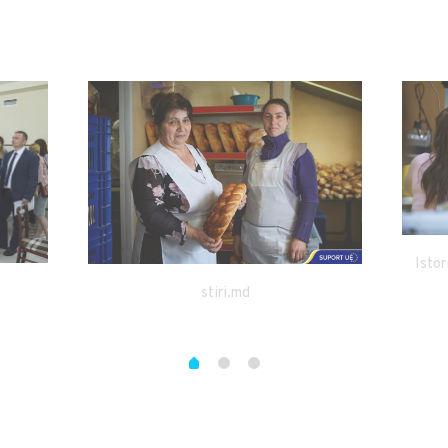
Istor
stiri.md