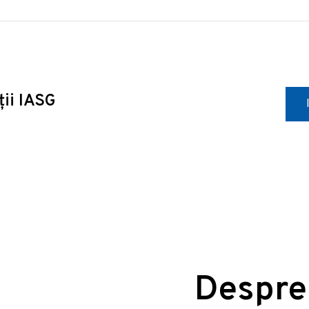
ții IASG
Despre