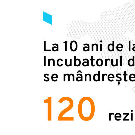
La 10 ani de l
Incubatorul d
se mândrește
120
rez