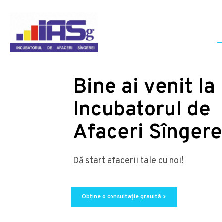
Bine ai venit la
Incubatorul de
Afaceri Sîngere
Dă start afacerii tale cu noi!
Obține o consultație grauită
chevron_right