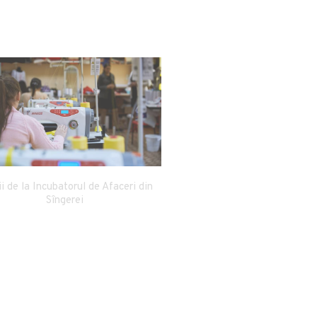
www.moldova.o
ii de la Incubatorul de Afaceri din
Sîngerei