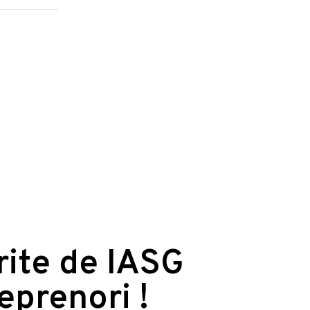
erite de IASG
reprenori !