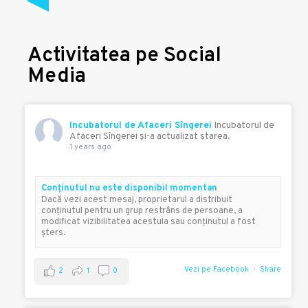
Activitatea pe Social
Media
Incubatorul de Afaceri Sîngerei
Incubatorul de
Afaceri Sîngerei şi-a actualizat starea.
1 years ago
Conţinutul nu este disponibil momentan
Dacă vezi acest mesaj, proprietarul a distribuit
conţinutul pentru un grup restrâns de persoane, a
modificat vizibilitatea acestuia sau conţinutul a fost
şters.
Vezi pe Facebook
Share
2
1
0