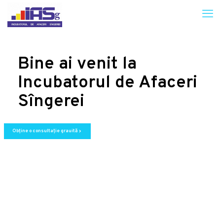
Bine ai venit la
Incubatorul de Afaceri
Sîngerei
Obține o consultație grauită
chevron_right