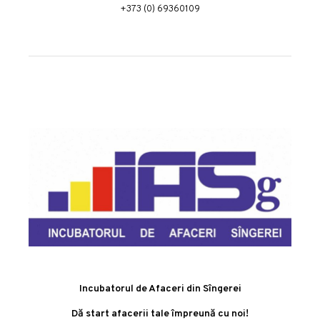
+373 (0) 69360109
Incubatorul de Afaceri din Sîngerei
Dă start afacerii tale împreună cu noi!