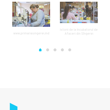
Istorii de la Incubatorul de
www.primariasingerei.md
Afaceri din Sîngerei