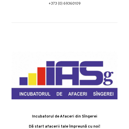
+373 (0) 69360109
Incubatorul de Afaceri din Sîngerei
Dă start afacerii tale împreună cu noi!