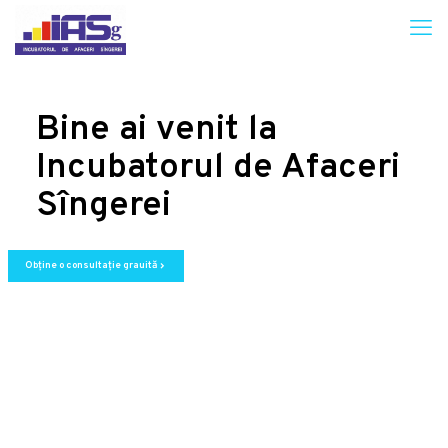
Bine ai venit la
Incubatorul de Afaceri
Sîngerei
Obține o consultație grauită
chevron_right