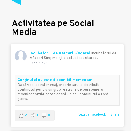
Activitatea pe Social
Media
Incubatorul de Afaceri Sîngerei
Incubatorul de
Afaceri Sîngerei şi-a actualizat starea.
1 years ago
Conţinutul nu este disponibil momentan
Dacă vezi acest mesaj, proprietarul a distribuit
conţinutul pentru un grup restrâns de persoane, a
modificat vizibilitatea acestuia sau conţinutul a fost
şters.
Vezi pe Facebook
Share
2
1
0