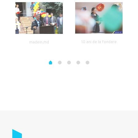
10 ani de la fondare
madein.md