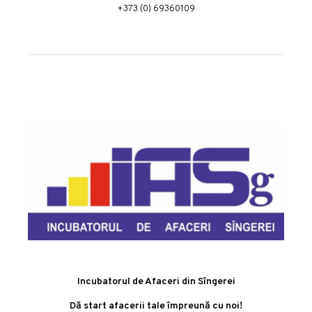
+373 (0) 69360109
Incubatorul de Afaceri din Sîngerei
Dă start afacerii tale împreună cu noi!