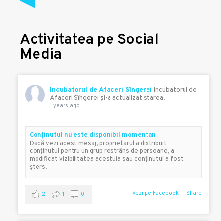
Activitatea pe Social
Media
Incubatorul de Afaceri Sîngerei
Incubatorul de
Afaceri Sîngerei şi-a actualizat starea.
1 years ago
Conţinutul nu este disponibil momentan
Dacă vezi acest mesaj, proprietarul a distribuit
conţinutul pentru un grup restrâns de persoane, a
modificat vizibilitatea acestuia sau conţinutul a fost
şters.
Vezi pe Facebook
Share
2
1
0