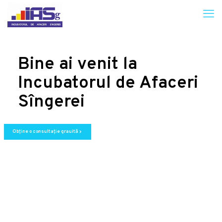
Bine ai venit la
Incubatorul de Afaceri
Sîngerei
Obține o consultație grauită
chevron_right