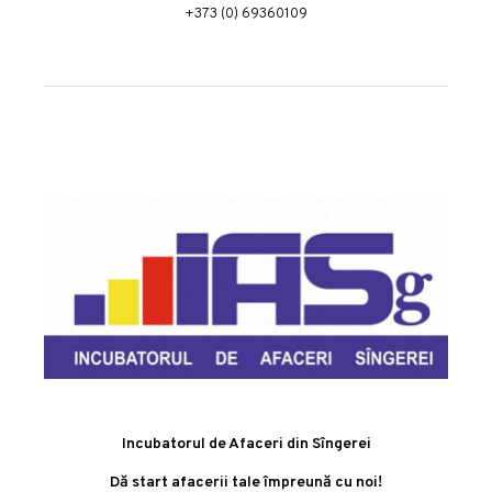
+373 (0) 69360109
Incubatorul de Afaceri din Sîngerei
Dă start afacerii tale împreună cu noi!