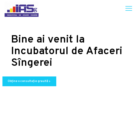
Bine ai venit la
Incubatorul de Afaceri
Sîngerei
Obține o consultație grauită
chevron_right