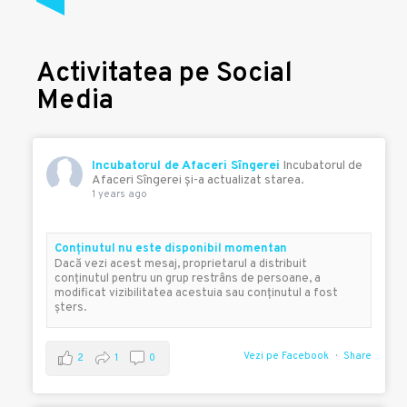
Activitatea pe Social
Media
Incubatorul de Afaceri Sîngerei
Incubatorul de
Afaceri Sîngerei şi-a actualizat starea.
1 years ago
Conţinutul nu este disponibil momentan
Dacă vezi acest mesaj, proprietarul a distribuit
conţinutul pentru un grup restrâns de persoane, a
modificat vizibilitatea acestuia sau conţinutul a fost
şters.
Vezi pe Facebook
Share
2
1
0