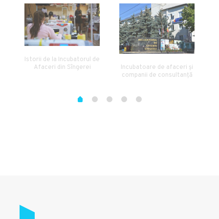
Istorii de la Incubatorul de
Afaceri din Sîngerei
Incubatoare de afaceri și
companii de consultanță