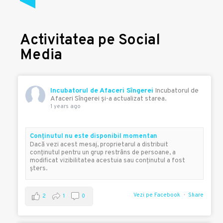
Activitatea pe Social
Media
Incubatorul de Afaceri Sîngerei
Incubatorul de
Afaceri Sîngerei şi-a actualizat starea.
1 years ago
Conţinutul nu este disponibil momentan
Dacă vezi acest mesaj, proprietarul a distribuit
conţinutul pentru un grup restrâns de persoane, a
modificat vizibilitatea acestuia sau conţinutul a fost
şters.
Vezi pe Facebook
Share
2
1
0