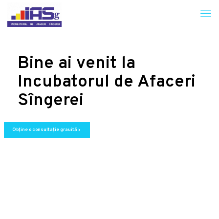
Bine ai venit la
Incubatorul de Afaceri
Sîngerei
Obține o consultație grauită
chevron_right