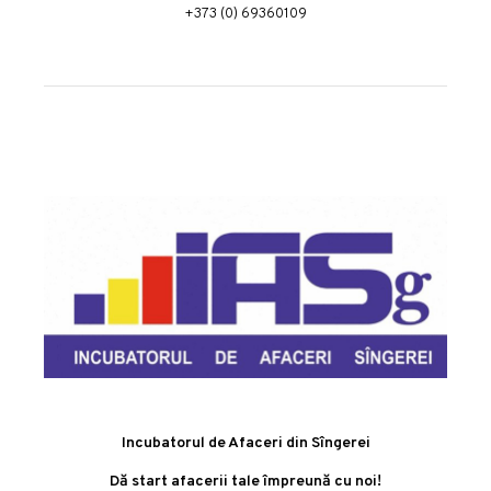
+373 (0) 69360109
Incubatorul de Afaceri din Sîngerei
Dă start afacerii tale împreună cu noi!