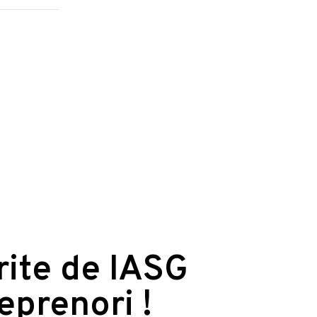
erite de IASG
reprenori !