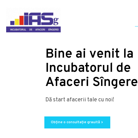
Bine ai venit la
Incubatorul de
Afaceri Sîngere
Dă start afacerii tale cu noi!
Obține o consultație grauită
chevron_right