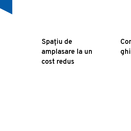
Spațiu de
Con
amplasare la un
ghi
cost redus