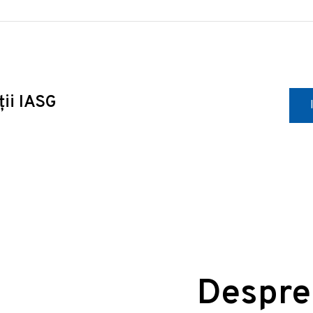
ții IASG
Despre