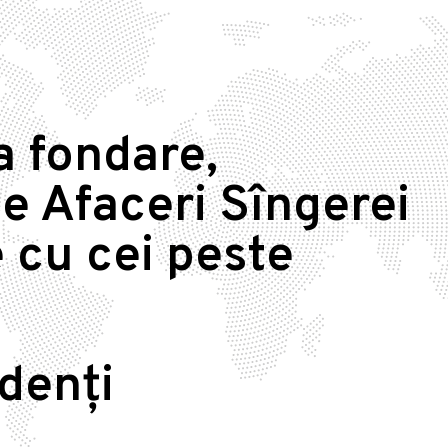
a fondare,
e Afaceri Sîngerei
 cu cei peste
idenți