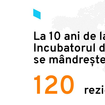
La 10 ani de l
Incubatorul d
se mândrește
120
rez