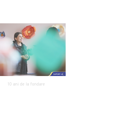
10 ani de la fondare
madein.md