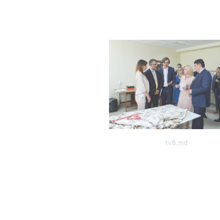
a Incubatorul de Afaceri din
Sîngerei
tv8.md