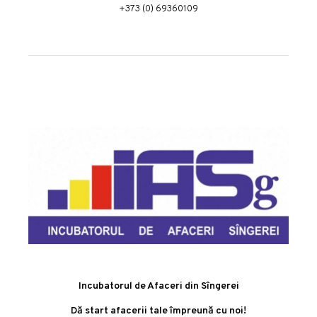
+373 (0) 69360109
Incubatorul de Afaceri din Sîngerei
Dă start afacerii tale împreună cu noi!