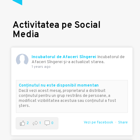
Activitatea pe Social
Media
Incubatorul de Afaceri Sîngerei
Incubatorul de
Afaceri Sîngerei şi-a actualizat starea.
1 years ago
Conţinutul nu este disponibil momentan
Dacă vezi acest mesaj, proprietarul a distribuit
conţinutul pentru un grup restrâns de persoane, a
modificat vizibilitatea acestuia sau conţinutul a fost
şters.
Vezi pe Facebook
Share
2
1
0