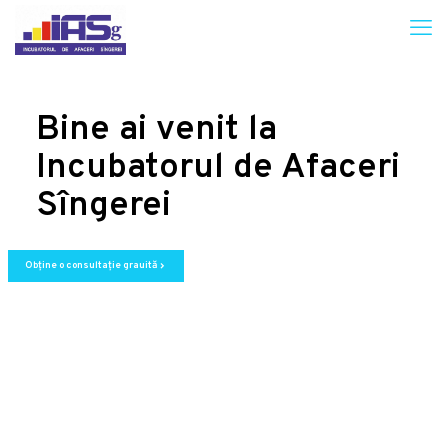
Bine ai venit la
Incubatorul de Afaceri
Sîngerei
Obține o consultație grauită
chevron_right