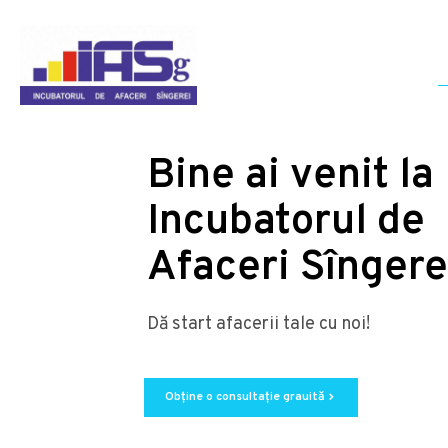
Bine ai venit la
Incubatorul de
Afaceri Sîngere
Dă start afacerii tale cu noi!
Obține o consultație grauită
chevron_right