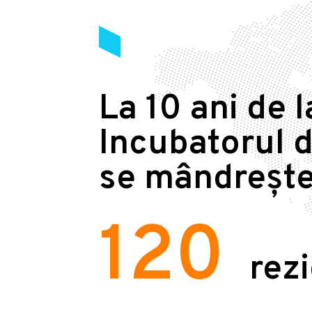
La 10 ani de l
Incubatorul d
se mândrește
120
rez