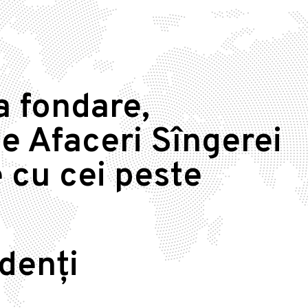
a fondare,
e Afaceri Sîngerei
 cu cei peste
idenți