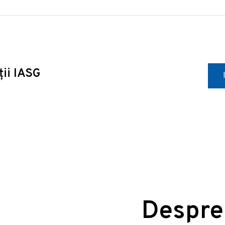
ții IASG
Despre