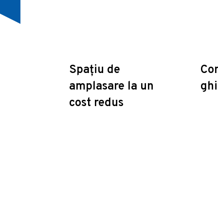
Spațiu de
Con
amplasare la un
ghi
cost redus