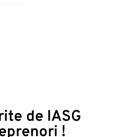
erite de IASG
reprenori !