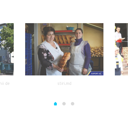
stiri.md
nii de