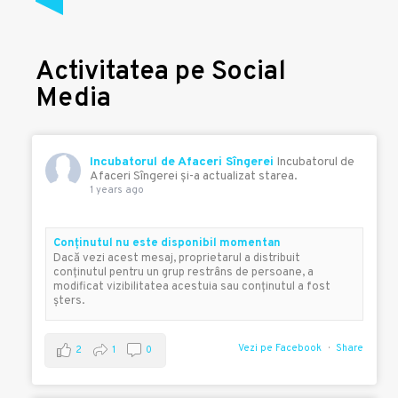
Activitatea pe Social
Media
Incubatorul de Afaceri Sîngerei
Incubatorul de
Afaceri Sîngerei şi-a actualizat starea.
1 years ago
Conţinutul nu este disponibil momentan
Dacă vezi acest mesaj, proprietarul a distribuit
conţinutul pentru un grup restrâns de persoane, a
modificat vizibilitatea acestuia sau conţinutul a fost
şters.
Vezi pe Facebook
Share
2
1
0