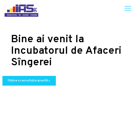
Bine ai venit la
Incubatorul de Afaceri
Sîngerei
Obține o consultație grauită
chevron_right