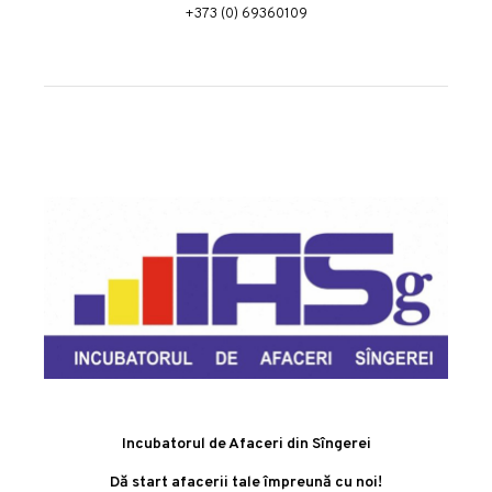
+373 (0) 69360109
Incubatorul de Afaceri din Sîngerei
Dă start afacerii tale împreună cu noi!