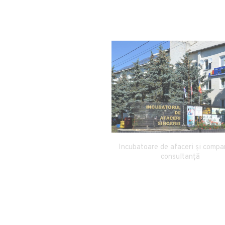
a Incubatorul de Afaceri din
Sîngerei
Incubatoare de afaceri și compa
consultanță