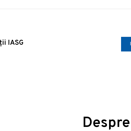
ții IASG
Despre