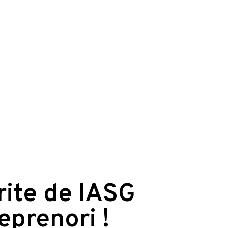
erite de IASG
reprenori !