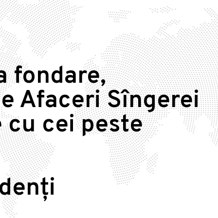
a fondare,
e Afaceri Sîngerei
 cu cei peste
idenți