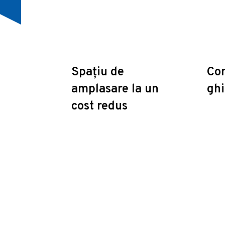
Spațiu de
Con
amplasare la un
ghi
cost redus