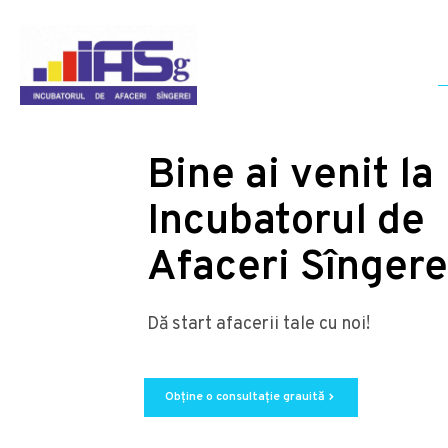
Bine ai venit la
Incubatorul de
Afaceri Sîngere
Dă start afacerii tale cu noi!
Obține o consultație grauită
chevron_right