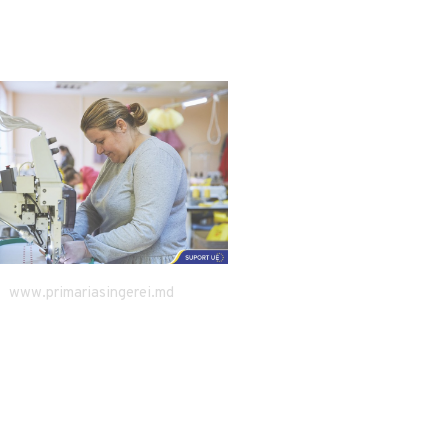
singerei.md
www.primariasingerei.md