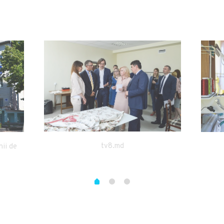
tv8.md
nii de