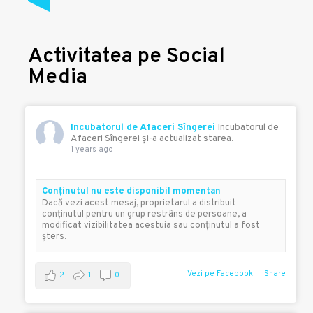
Activitatea pe Social
Media
Incubatorul de Afaceri Sîngerei
Incubatorul de
Afaceri Sîngerei şi-a actualizat starea.
1 years ago
Conţinutul nu este disponibil momentan
Dacă vezi acest mesaj, proprietarul a distribuit
conţinutul pentru un grup restrâns de persoane, a
modificat vizibilitatea acestuia sau conţinutul a fost
şters.
Vezi pe Facebook
Share
2
1
0