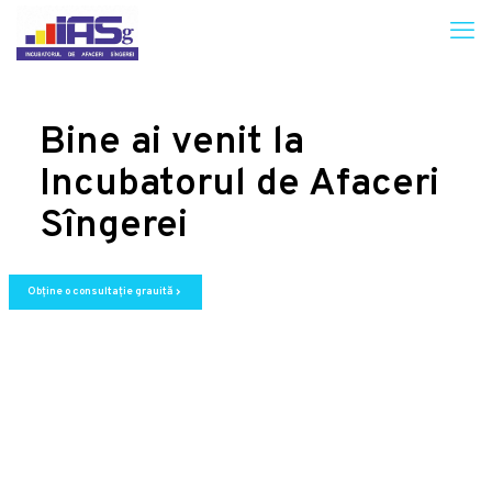
Bine ai venit la
Incubatorul de Afaceri
Sîngerei
Obține o consultație grauită
chevron_right