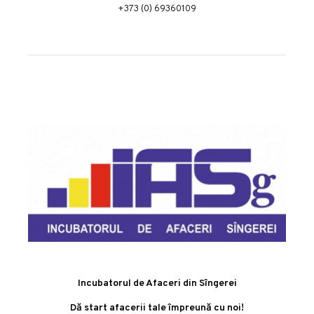
+373 (0) 69360109
Incubatorul de Afaceri din Sîngerei
Dă start afacerii tale împreună cu noi!