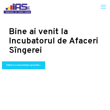
Bine ai venit la
Incubatorul de Afaceri
Sîngerei
Obține o consultație grauită
chevron_right