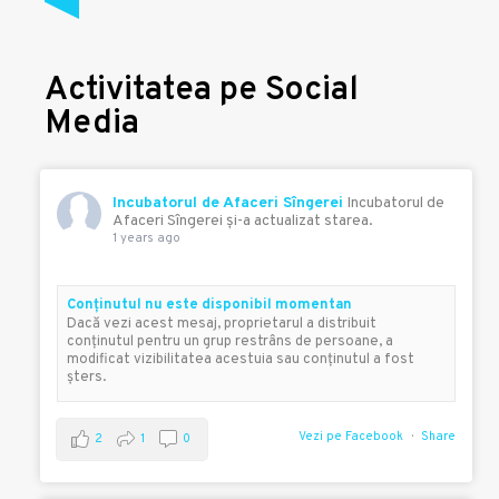
Activitatea pe Social
Media
Incubatorul de Afaceri Sîngerei
Incubatorul de
Afaceri Sîngerei şi-a actualizat starea.
1 years ago
Conţinutul nu este disponibil momentan
Dacă vezi acest mesaj, proprietarul a distribuit
conţinutul pentru un grup restrâns de persoane, a
modificat vizibilitatea acestuia sau conţinutul a fost
şters.
Vezi pe Facebook
Share
2
1
0