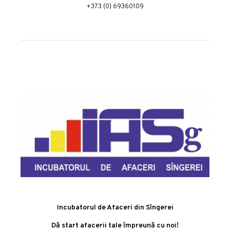
+373 (0) 69360109
Incubatorul de Afaceri din Sîngerei
Dă start afacerii tale împreună cu noi!