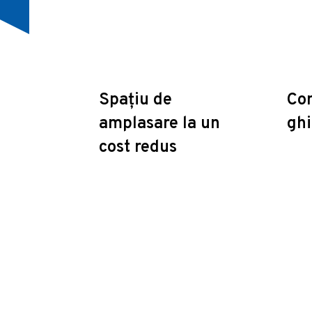
Spațiu de
Con
amplasare la un
ghi
cost redus