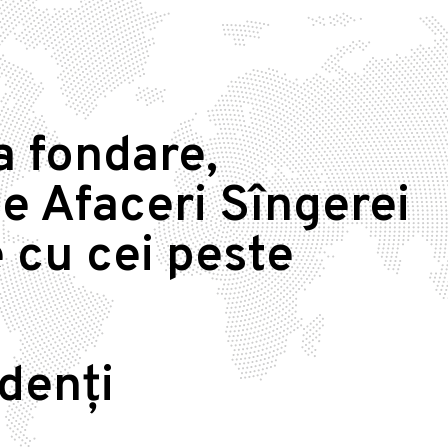
a fondare,
e Afaceri Sîngerei
 cu cei peste
idenți