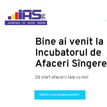
Bine ai venit la
Incubatorul de
Afaceri Sîngere
Dă start afacerii tale cu noi!
Obține o consultație grauită
chevron_right