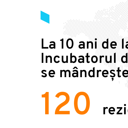
La 10 ani de l
Incubatorul d
se mândrește
120
rez