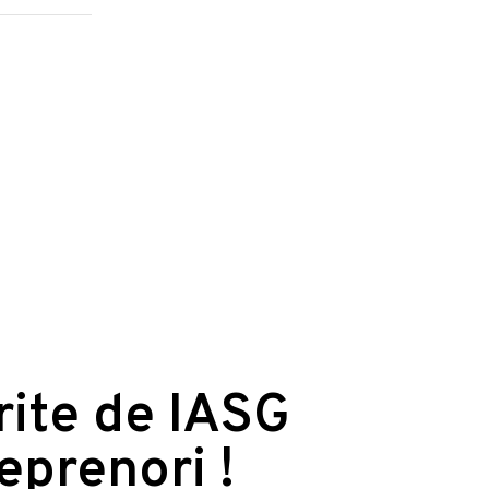
erite de IASG
reprenori !