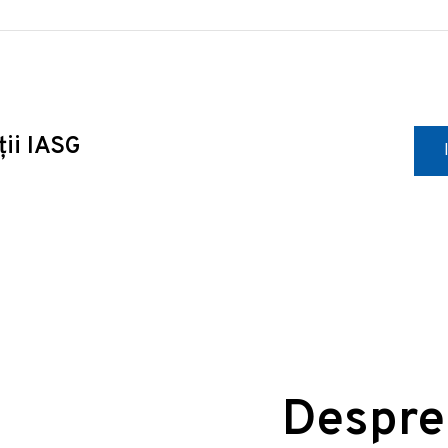
ții IASG
Despre