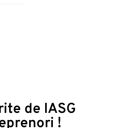
erite de IASG
reprenori !