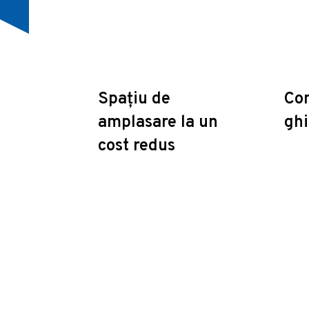
Spațiu de
Con
amplasare la un
ghi
cost redus