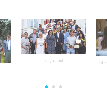
singerei.md
Istor