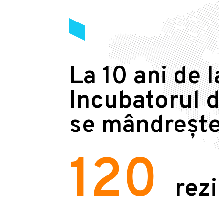
La 10 ani de l
Incubatorul d
se mândrește
120
rez