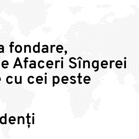
a fondare,
e Afaceri Sîngerei
 cu cei peste
idenți