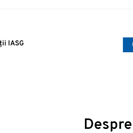
ții IASG
Despre