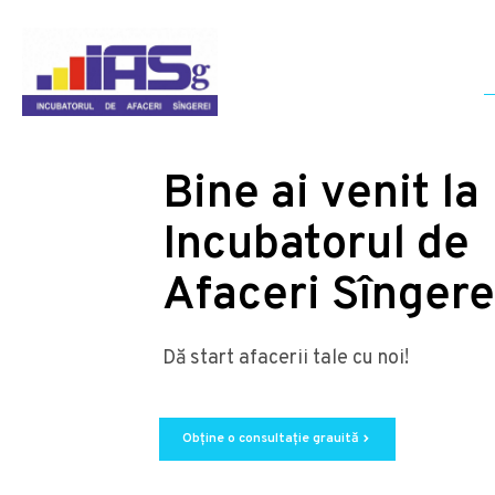
Bine ai venit la
Incubatorul de
Afaceri Sîngere
Dă start afacerii tale cu noi!
Obține o consultație grauită
chevron_right