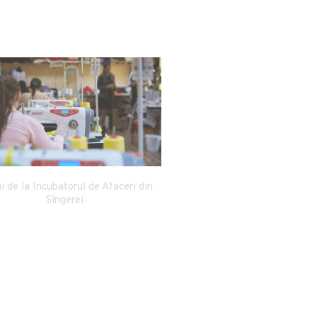
ii de la Incubatorul de Afaceri din
Sîngerei
stiri.md