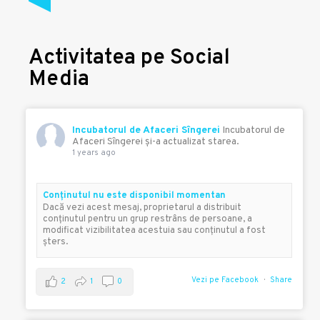
Activitatea pe Social
Media
Incubatorul de Afaceri Sîngerei
Incubatorul de
Afaceri Sîngerei şi-a actualizat starea.
1 years ago
Conţinutul nu este disponibil momentan
Dacă vezi acest mesaj, proprietarul a distribuit
conţinutul pentru un grup restrâns de persoane, a
modificat vizibilitatea acestuia sau conţinutul a fost
şters.
Vezi pe Facebook
Share
2
1
0