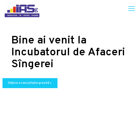
Bine ai venit la
Incubatorul de Afaceri
Sîngerei
Obține o consultație grauită
chevron_right