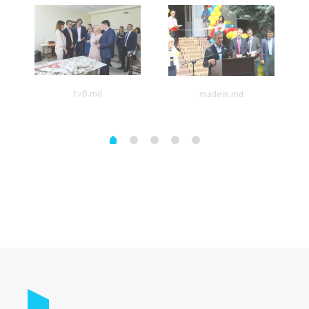
tv8.md
madein.md