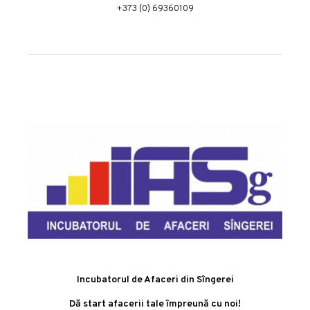
+373 (0) 69360109
Incubatorul de Afaceri din Sîngerei
Dă start afacerii tale împreună cu noi!