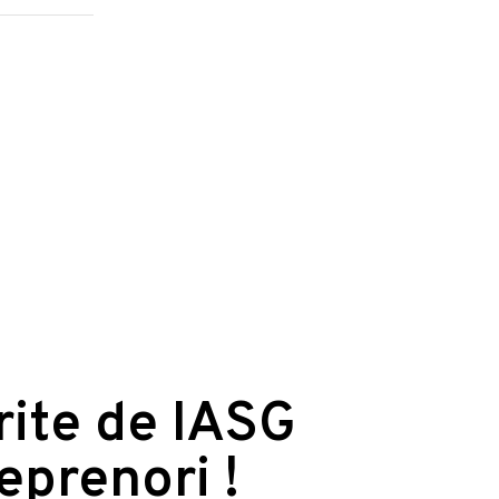
erite de IASG
reprenori !