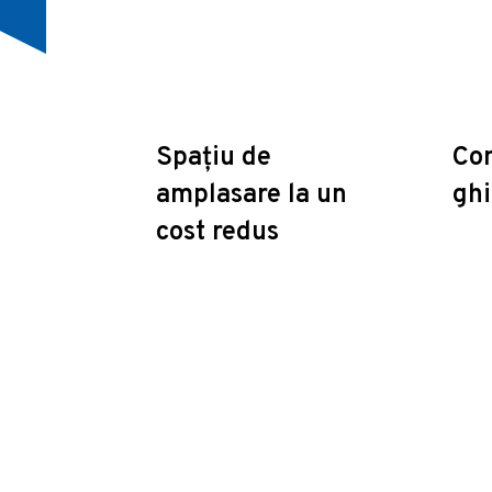
Spațiu de
Con
amplasare la un
ghi
cost redus