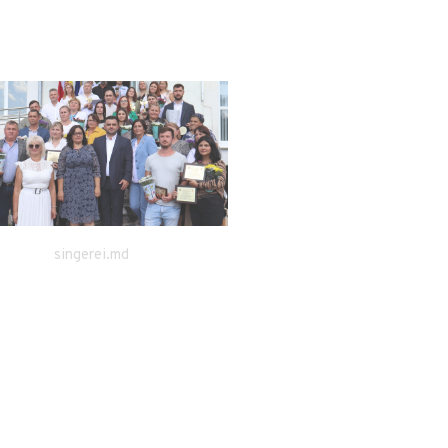
singerei.md
stiri.md