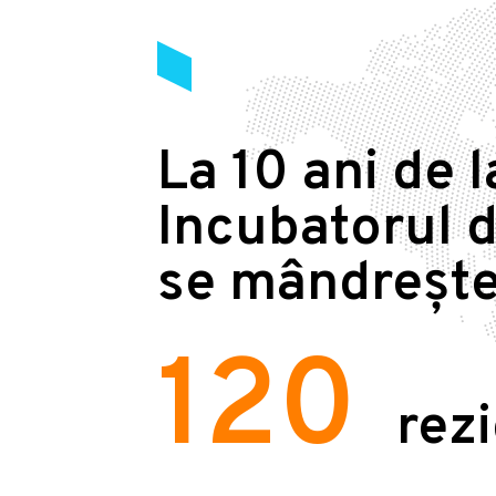
La 10 ani de l
Incubatorul d
se mândrește
120
rez