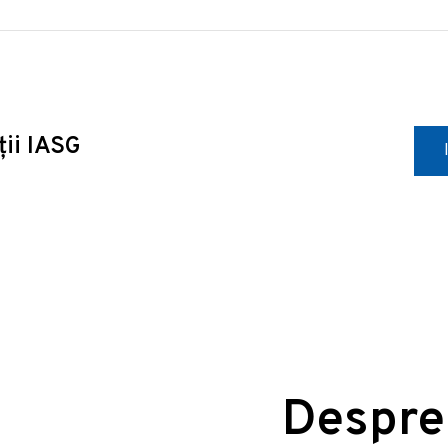
ții IASG
Despre