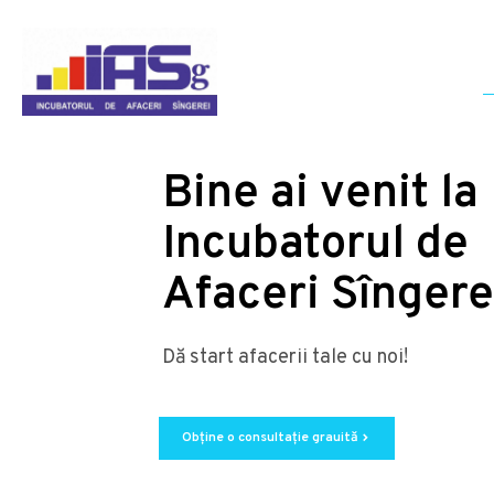
Bine ai venit la
Incubatorul de
Afaceri Sîngere
Dă start afacerii tale cu noi!
Obține o consultație grauită
chevron_right