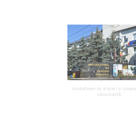
Incubatoare de afaceri și compa
madein.md
consultanță