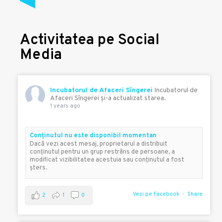
Activitatea pe Social
Media
Incubatorul de Afaceri Sîngerei
Incubatorul de
Afaceri Sîngerei şi-a actualizat starea.
1 years ago
Conţinutul nu este disponibil momentan
Dacă vezi acest mesaj, proprietarul a distribuit
conţinutul pentru un grup restrâns de persoane, a
modificat vizibilitatea acestuia sau conţinutul a fost
şters.
Vezi pe Facebook
Share
2
1
0