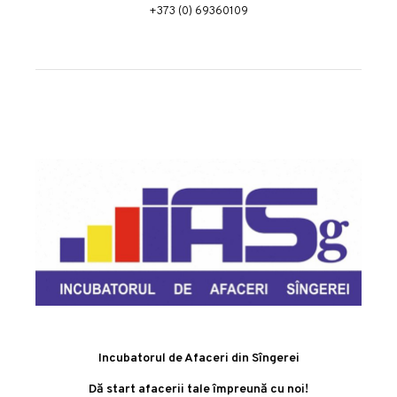
+373 (0) 69360109
Incubatorul de Afaceri din Sîngerei
Dă start afacerii tale împreună cu noi!