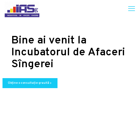
Bine ai venit la
Incubatorul de Afaceri
Sîngerei
Obține o consultație grauită
chevron_right