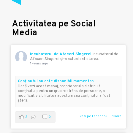
Activitatea pe Social
Media
Incubatorul de Afaceri Sîngerei
Incubatorul de
Afaceri Sîngerei şi-a actualizat starea.
1 years ago
Conţinutul nu este disponibil momentan
Dacă vezi acest mesaj, proprietarul a distribuit
conţinutul pentru un grup restrâns de persoane, a
modificat vizibilitatea acestuia sau conţinutul a fost
şters.
Vezi pe Facebook
Share
2
1
0