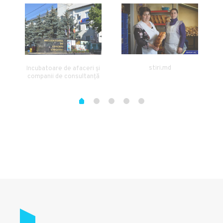
stiri.md
Incubatoare de afaceri și
companii de consultanță