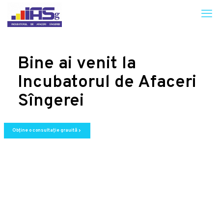
Bine ai venit la
Incubatorul de Afaceri
Sîngerei
Obține o consultație grauită
chevron_right