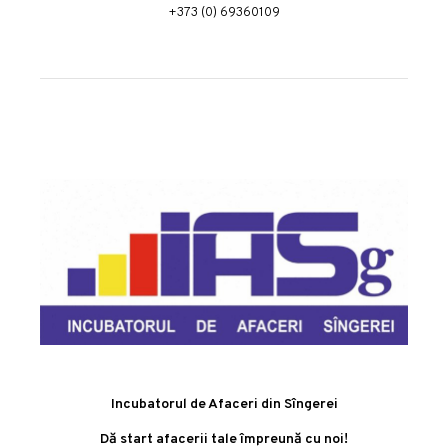
+373 (0) 69360109
Incubatorul de Afaceri din Sîngerei
Dă start afacerii tale împreună cu noi!