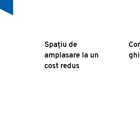
Spațiu de
Con
amplasare la un
ghi
cost redus