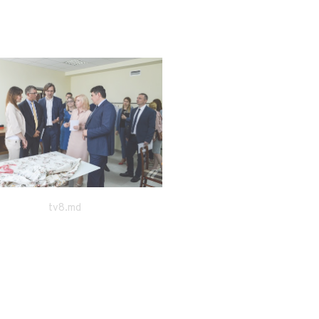
tv8.md
madein.md