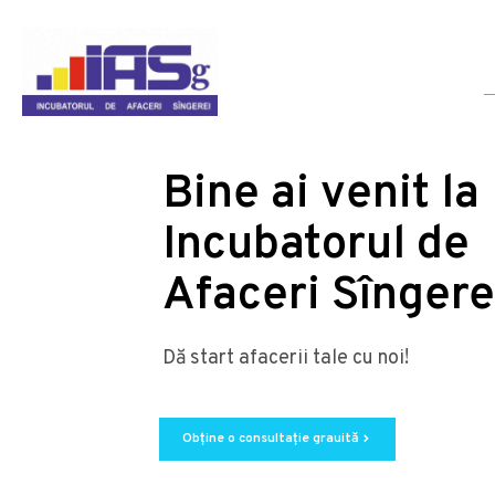
Bine ai venit la
Incubatorul de
Afaceri Sîngere
Dă start afacerii tale cu noi!
Obține o consultație grauită
chevron_right