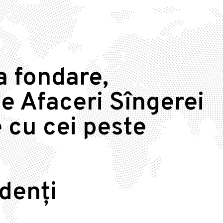
a fondare,
e Afaceri Sîngerei
 cu cei peste
idenți