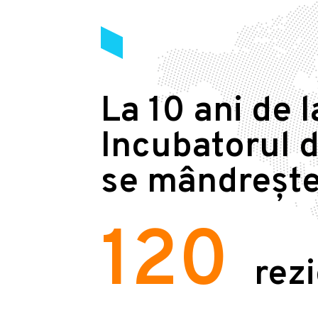
La 10 ani de l
Incubatorul d
se mândrește
120
rez