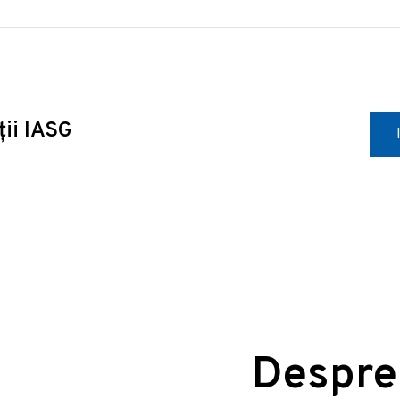
ții IASG
Despre