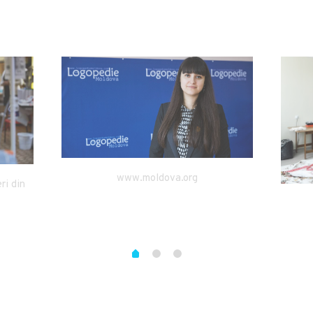
www.moldova.org
ri din