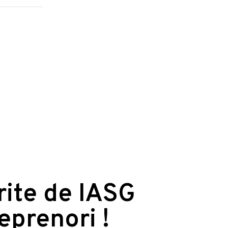
erite de IASG
reprenori !