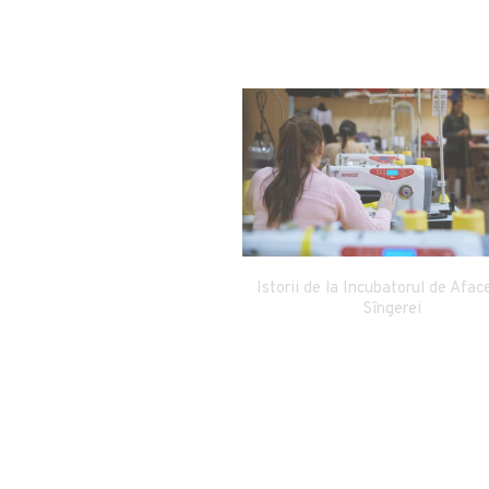
Istorii de la Incubatorul de Aface
Sîngerei
 de afaceri și companii de
consultanță